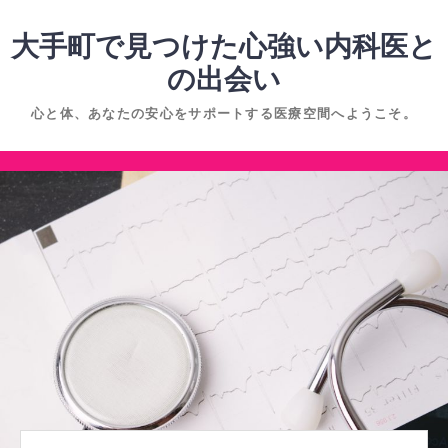
コ
ン
大手町で見つけた心強い内科医と
テ
の出会い
ン
心と体、あなたの安心をサポートする医療空間へようこそ。
ツ
へ
コ
ス
ン
キ
テ
ッ
ン
プ
ツ
へ
ス
キ
ッ
プ