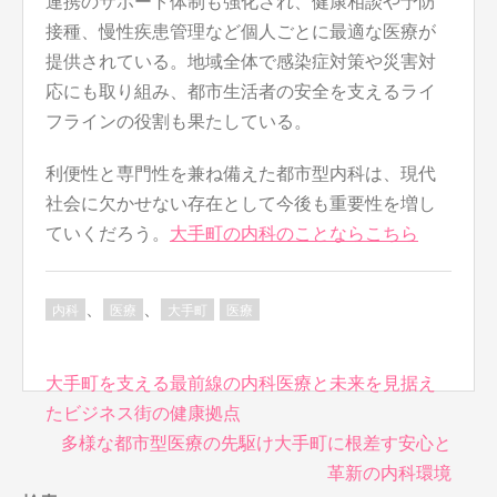
連携のサポート体制も強化され、健康相談や予防
接種、慢性疾患管理など個人ごとに最適な医療が
提供されている。地域全体で感染症対策や災害対
応にも取り組み、都市生活者の安全を支えるライ
フラインの役割も果たしている。
利便性と専門性を兼ね備えた都市型内科は、現代
社会に欠かせない存在として今後も重要性を増し
ていくだろう。
大手町の内科のことならこちら
、
、
内科
医療
大手町
医療
投
大手町を支える最前線の内科医療と未来を見据え
稿
たビジネス街の健康拠点
ナ
多様な都市型医療の先駆け大手町に根差す安心と
ビ
革新の内科環境
ゲ