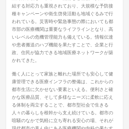
結する対応力も重視されており、大規模な予防接
種キャンペーンや衛生啓発活動も地域ぐるみで行
われている。災害時や緊急事態の際においても都
市部の医療機関は重要なライフラインとなり、高
いレベルの危機管理能力も備えている。情報伝達
や患者搬送のハブ機能を果たすことで、企業と行
政、住民が協力できる地域医療ネットワークが築
かれてきた。
働く人にとって家族と離れた場所でも安心して健
康管理できる医療インフラの整備は、これからの
都市生活に欠かせない要素といえる。便利さと確
かな医療品質、そして多様なニーズに柔軟に応え
る体制を両立することで、都市型社会で生きる
人々の暮らしを根幹から支え続けている。都市の
喧騒のなかで気軽に立ち寄れる安心の場、それが
現代都市の真ん中にある医療機関や内科の果たす