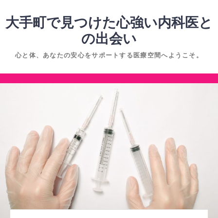
コ
ン
大手町で見つけた心強い内科医と
テ
の出会い
ン
心と体、あなたの安心をサポートする医療空間へようこそ。
ツ
へ
コ
ス
ン
キ
テ
ッ
ン
プ
ツ
へ
ス
キ
ッ
プ